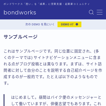
ボンドワークス「想い」を「成果」に営業支援・起業家コミュニティ
bondworks
MENU
Blog
次の DEMO を見にいく
DEMO #7
Join Us
登録
Thank You
サンプルページ
TOP
あああ
これはサンプルページです。同じ位置に固定され、(多
サンプルページ
デモプリセット記事 #6
くのテーマでは) サイトナビゲーションメニューに含ま
プライバシーポリシー
れる点がブログ投稿とは異なります。まずは、サイト訪
メンバーログイン
問者に対して自分のことを説明する自己紹介ページを作
パスワードのリセット
成するのが一般的です。たとえば以下のようなもので
プロフィール
す。
会社概要
利用規約／特定商取引法に基づく表記
営業力勉強会
はじめまして。昼間はバイク便のメッセンジャーと
有料記事の決済完了ページ
して働いていますが、俳優志望でもあります。これ